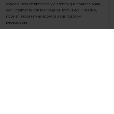
especialistas en nutrición y dietética que confeccionan,
conjuntamente con los colegios, menús equilibrados,
ricos en sabores y adaptados a sus gustos y
necesidades.
Ver Nuestra receta