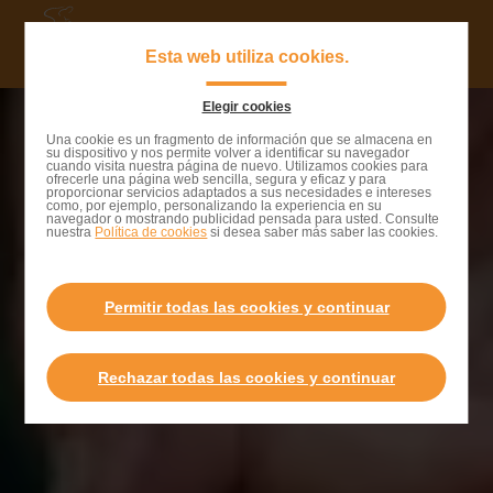
Saltar
al
Navigat
Esta web utiliza cookies.
contenido
principa
principal
Elegir cookies
Saltar
Una cookie es un fragmento de información que se almacena en
su dispositivo y nos permite volver a identificar su navegador
a
cuando visita nuestra página de nuevo. Utilizamos cookies para
ofrecerle una página web sencilla, segura y eficaz y para
la
proporcionar servicios adaptados a sus necesidades e intereses
como, por ejemplo, personalizando la experiencia en su
barra
navegador o mostrando publicidad pensada para usted. Consulte
nuestra
Política de cookies
si desea saber más saber las cookies.
de
búsqueda
Permitir todas las cookies y continuar
Rechazar todas las cookies y continuar