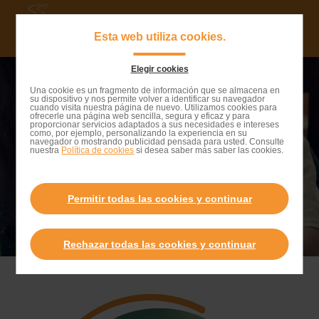
Saltar
al
Navigat
Esta web utiliza cookies.
contenido
principa
principal
Elegir cookies
Conectados contigo
Saltar
Una cookie es un fragmento de información que se almacena en
su dispositivo y nos permite volver a identificar su navegador
a
cuando visita nuestra página de nuevo. Utilizamos cookies para
ofrecerle una página web sencilla, segura y eficaz y para
la
Te hablamos sobre lo que más te importa
proporcionar servicios adaptados a sus necesidades e intereses
como, por ejemplo, personalizando la experiencia en su
barra
navegador o mostrando publicidad pensada para usted. Consulte
nuestra
Política de cookies
si desea saber más saber las cookies.
de
búsqueda
Permitir todas las cookies y continuar
Rechazar todas las cookies y continuar