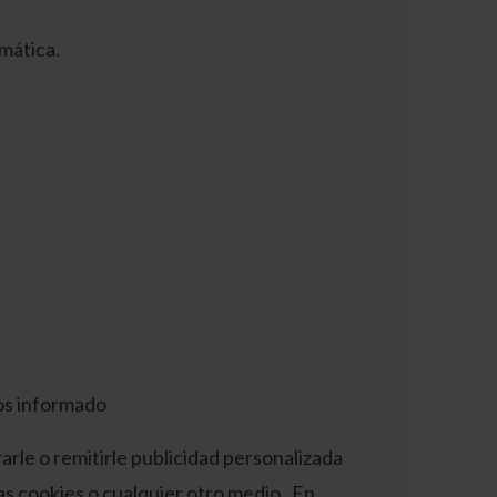
mática.
os informado
rarle o remitirle publicidad personalizada
as cookies o cualquier otro medio. En