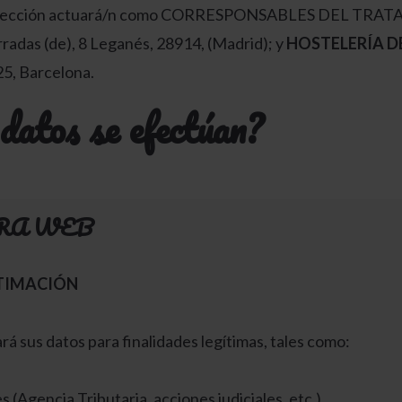
 de selección actuará/n como CORRESPONSABLES DEL TRA
radas (de), 8 Leganés, 28914, (Madrid); y
HOSTELERÍA DE
5, Barcelona.
datos se efectúan?
TRA WEB
ITIMACIÓN
rá sus datos para finalidades legítimas, tales como:
(Agencia Tributaria, acciones judiciales, etc.).