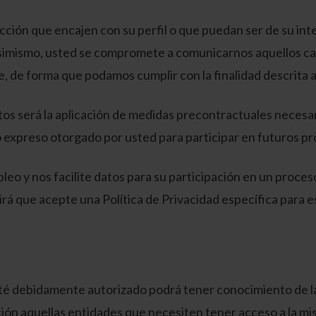
lección que encajen con su perfil o que puedan ser de su in
. Asimismo, usted se compromete a comunicarnos aquellos c
e, de forma que podamos cumplir con la finalidad descrita
atos será la aplicación de medidas precontractuales necesa
to expreso otorgado por usted para participar en futuros p
leo y nos facilite datos para su participación en un proces
irá que acepte una Política de Privacidad específica para 
sté debidamente autorizado podrá tener conocimiento de l
ión aquellas entidades que necesiten tener acceso a la m