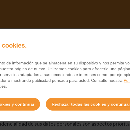
a cookies.
Política de privacidad
o de información que se almacena en su dispositivo y nos permite volv
nuestra página de nuevo. Utilizamos cookies para ofrecerle una página
ar servicios adaptados a sus necesidades e intereses como, por ejempl
ador o mostrando publicidad pensada para usted. Consulte nuestra
Pol
ies.
ookies y continuar
Rechazar todas las cookies y continuar
onfidencialidad de sus datos personales son aspectos pri